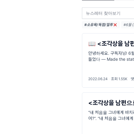
#소유욕/독점/질투
#6월 (
#미리보
#금령 (
📖 <조각상을 남
안녕하세요. 구독자님! 6월
들었다 ― Made the st
랑이라고 생각했던 약혼자
2022.06.24
·
조회 1.55K
·
댓
<조각상을 남편으
“내 처음을 그녀에게 바치
어?”. “내 처음을 그녀
않겠어?” 작가: 솔라시도 
#첫사랑 #소유욕/독점/