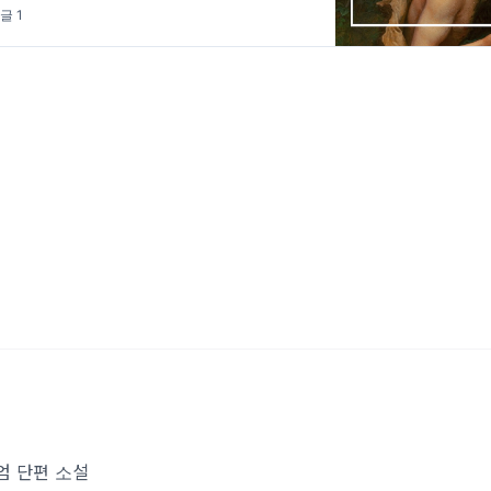
글 1
엄 단편 소설