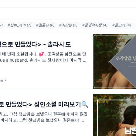
7)
#삽화_깨비 (7)
#절륜남 (6)
#직진남 (5)
#운명적사랑 (4)
#윤고래 (4)
기 (4)
#순정남 (3)
#첫사랑 (3)
#잔소 (3)
#솔라시도 (3)
#서양풍판타지 (
3)
편으로 만들었다> - 솔라시도
 네 번째 소설입니다. 💕 . 조각상을 남편으로 만
atue a husband. 솔라시도 첫사랑이자 마지막 사
가 바람이 났다. 그렇기에 아리아 뒤베르는 제 본
글 7
로 만들었다> 성인소설 미리보기🔍
려고. 그럼 첫날밤을 보냈으니 결혼해야 하지 않겠
에게 바치려고. 그럼 첫날밤을 보냈으니 결혼해야 하지
| 삽화: 깨비🎨 장르: 서양풍판타지 키워드: #오해
질투