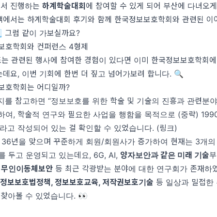
에서 진행하는
하계학술대회
에 참여할 수 있게 되어 부산에 다녀오게
짹에서는 하계학술대회 후기와 함께 한국정보보호학회와 관련된 이
📃 그럼 같이 가보실까요?
보보호학회와 컨퍼런스 4형제
또는 관련된 행사에 참여한 경험이 있다면 이미 한국정보보호학회에
데요, 이번 기회에 한번 더 짚고 넘어가보려 합니다. 🔍
보보호학회는 어디일까?
지를 참고하면 “정보보호를 위한 학술 및 기술의 진흥과 관련분
여, 학술적 연구와 필요한 사업을 행함을 목적으로 (중략) 199
라고 작성되어 있는 걸 확인할 수 있었습니다. (
링크
)
 36년을 맞으며 꾸준하게 회원/회원사가 증가하여 현재는 3개의 
 두고 운영되고 있는데요, 6G, AI,
양자보안과 같은 미래 기술
및 무인이동체보안
등 최근 각광받는 분야에 대한 연구회가 존재하였
라
정보보호법정책, 정보보호교육, 저작권보호기술
등 일상과 밀접한
찾아볼 수 있었습니다. 👀