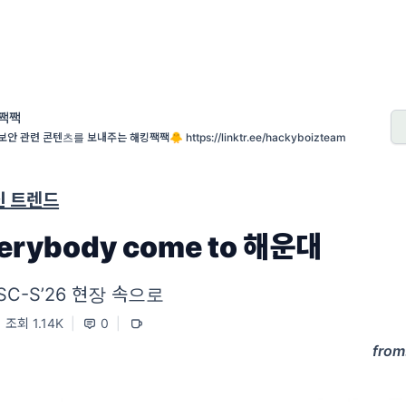
짹짹
안 관련 콘텐츠를 보내주는 해킹짹짹🐥 https://linktr.ee/hackyboizteam
신 트렌드
verybody come to 해운대
SC-S’26 현장 속으로
조회 1.14K
|
0
|
from