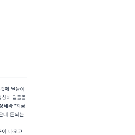
마켓에 딜들이
열심히 딜들을
상태라 "지금
많은데 돈되는
많이 나오고