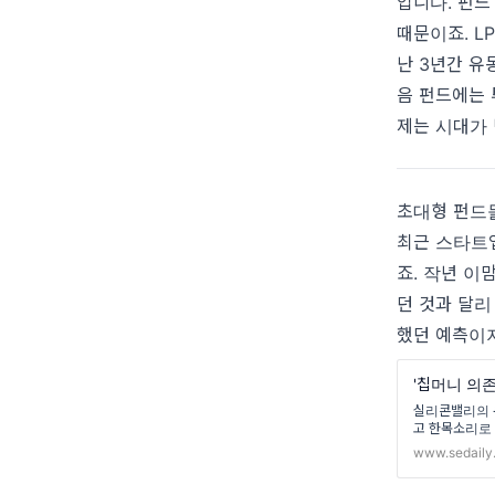
입니다. 펀드
때문이죠. L
난 3년간 유
음 펀드에는
제는 시대가
초대형 펀드
최근 스타트
죠. 작년 이
던 것과 달리
했던 예측이
'칩머니 의존
실리콘밸리의 유
고 한목소리로 
www.sedaily