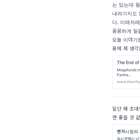
는 있는데 
내려가지도 
다. 이래저
꼼꼼하게 딜
오늘 이야기는
용에 제 생각
The End o
Megafunds may
Partne...
www.theinfo
일단 왜 초
면 좋을 것 
벤쳐시장의 
실리콘밸리 VC