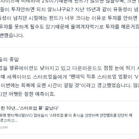
 사이즈에 비례하여 2%이기때문에 펀드가 많으면 많을수록, 크면
P들이 투자안하면 되지 않느냐구요? 지난 15년과 같이 유동성이 넘
동성이 넘치던 시절에는 펀드가 너무 크다는 이유로 투자를 안하면 
 투자를 못하게 될수도 있기때문에 울며겨자먹기로 투자를 해온거죠
 변했습니다.
들의 종말
업들 밸류에이션도 낮아지고 있고 다운라운드도 점점 눈에 띄기 
맘때 세쿼이아도 스타트업들에게 “팬데믹 직후 스타트업 업황이 ‘V
 이번에는 회복에 오랜 시간이 걸릴 것”이라고 경고했었습니다. 
지만 어쨋든 잘한 예측이죠.
한 10년…'스타트업 붐' 끝났다'
명 벤처캐피털(VC) 업체들이 ‘스타트업 붐’의 종식을 선언하며 안전벨트를 단단히 매라
경고하고...
.com