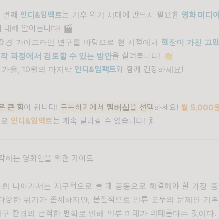
홉 번째
인디&임팩트
는 기후 위기 시대에 반드시 필요한
영화 미디어
에 대해 알아봅니다! 🎬
의 환경 가이드라인 연구를 바탕으로 현 시점에서
현장이 가진 고
제작 과정에서 검토할 수 있는 방안
을 살펴봅니다! 👏
 가을, 10월의 마지막
인디&임팩트
와 함께 건강하세요!
 큰 힘
이 됩니다!
구독하기에서
멤버십
을 선택
하세요!
월 5,000원
으로
인디&임팩트
는 계속 달려갈 수 있습니다!🏃‍♀️
생각하는 영화인을 위한 가이드
사회 나아가서는 지구적으로 볼 때 공동으로 해결해야 할 가장 
다양한 위기가 존재하지만
,
본질적으로 인류 모두의 문제인 기후
지구 환경의 급격한 변화로 인해 인류 미래가 위태롭다는 것이다
.