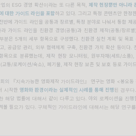
산업의 ESG 경영 확산이라는 또 다른 목적,
제작 현장뿐만 아니라 
에 대한 가이드 라인을 포함
하고 있다. 그리고 특정 콘텐츠만 한정
전반에 가이드 라인을 공통과 장르별, 특정 분야로 나눠서 통합 제
따라 가이드 라인을 친환경 경영(공통)과 친환경 제작(공통/장르별
부분은 5개의 세부 항목으로 구성했다. 친환경 실천 계획 및 목표 
고, 공급망 관리, 외부 협력체계 구축, 친환경 가치 확산 등이다.
항목으로 분류했는데, 제작 현장 모니터링, 원부자재(세트/소품),
스(교통/로케이션/숙소), 폐기물, 제작 현장 보존 및 보호 등로 가이
원회의
『
지속가능한 영화제작 가이드라인
』 연구는
영화 <봉오동 
서 시작한
영화와 환경이라는 실제적인 사례를 통해 진행
된 경우다
한 해당 법률에 대해서 같이 다루고 있다. 야외 로케이션을 진행할
겨볼 필요가 있다. 구체적인 가이드라인에 대해서는 해당 연구를