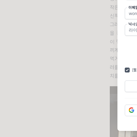
작은 영화일수
이메
신적으로 피
그러나 작은
닉네
을 경험한 직
이 행한 쓰레
끼게 된다
.
먹거리를 구
러를 이용하
[
치를 경험하게