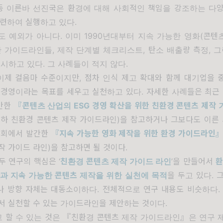
 등 이른바 선진국은 환경에 대해 사회적인 책임을 강조하는 다
마련하여 실행하고 있다
.
도 예외가 아니다
.
이미
1990
년대부터 지속 가능한 영화
(
콘텐
안 가이드라인들
,
제작 단계별 체크리스트
,
탄소 배출량 측정
,
그
실시하고 있다
.
그 사례들이 적지 않다
.
이제 걸음마 수준이지만
,
점차 인식 제고 확대와 함께 대기업을
 경영이라는 목표를 세우고 실천하고 있다
.
자세한 사례들은 최근
간한
『
콘텐츠 산업의
ESG
경영 확산을 위한 친환경 콘텐츠 제작
하 친환경 콘텐츠 제작 가이드라인)
을 참고하거나 그보다도 이른
회에서 발간한
『
지속 가능한 영화 제작을 위한 환경 가이드라인
작 가이드 라인
)
을 참고하면 될 것이다
.
두 연구의 핵심은 ‘
친환경 콘텐츠 제작 가이드 라인
’을 만들어서
환
산과 지속 가능한 콘텐츠 제작을 위한 실천에 목적
을 두고 있다. 
나 방향 자체는 대동소이하다. 전체적으로 연구 내용도 비슷하다. 
서 실천할 수 있는 가이드라인을 제안하는 것이다.
 할 수 있는 것은
『
친환경 콘텐츠 제작 가이드라인
』
은 연구 