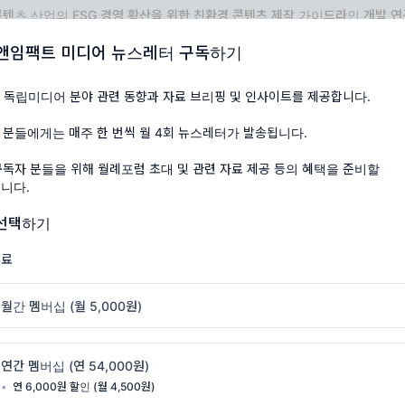
텐츠 산업의 ESG 경영 확산을 위한 친환경 콘텐츠 제작 가이드라인 개발 
앤임팩트 미디어 뉴스레터 구독하기
『지속 가능한 영화 제작을 위한 환경 가이드 라인』
 독립미디어 분야 관련 동향과 자료 브리핑 및 인사이트를 제공합니다.
 분들에게는 매주 한 번씩 월 4회 뉴스레터가 발송됩니다.
급하고 싶은 것은 현장에서
지속 가능한 영화 제작 및 친환경 제작
구독자 분들을 위해 월례포럼 초대 및 관련 자료 제공 등의 혜택을 준비할
당사자들의 인식 변화와 활동이 담보
되지 않는다면, 가이드라인은
니다.
 것이다. 그리고 해외 사례 중에서 넷플릭스나 디즈니 사례와 더불
 선택하기
자사 차원의 ESG 경영, 친환경 경영처럼 애초 경영 목표를 친환
조직적으로 실천을 할 수 있겠지만, 그렇지 못한 한 줌 모래알 같
무료
의 경우
(
어느 나라든
)
가이드 라인 적용이 아직은 요원해 보이는
월간 멤버십 (월 5,000원)
를 다투며 효율의 중시하는 제작 현장에서 실행 자체가 쉽지 않다
 지금의 제작비로 만들 수 있지만
,
친환경이라는 말이 들어가면 제
연간 멤버십 (연 54,000원)
,
사회적 인프라가 구축되지 않는 상황에서 힘들지 않겠느냐
,
아무래
•
연 6,000원 할인 (월 4,500원)
 않겠느냐 등 비용도 비용이지만
,
심리적인 저항이 만만치 않다
.