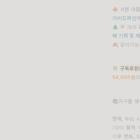
🍁 서른 아
가이드라인
🌲 두 개
해 기획 및 
🍂 깊어가는
🍀
구독후원은
54,000원
📚지구를 
현재
,
우리 
기
)
이 뭘까
.
기후 변화
,