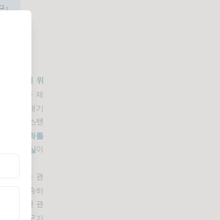
연구』
이 가능하기 위
 가이드만 제
어 국내 대기
경 글로벌 스텐
은
독립영화를
 것도 사실
이
.
그 이유는 관
작비가 상승하
도 익숙한 관
제작비 규모가