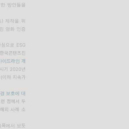
양한 방안들을
츠
)
제작을 위
린 영화 인증
 중심으로
ESG
 한국콘텐츠진
 가이드라인 개
 시기
2020
년
』
(
이하 지속가
경 보호에 대
그런 점에서 두
해외 사례 소
제목에서 보듯