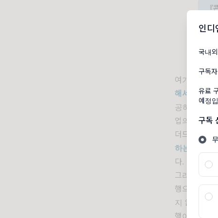
『콘
인디
국내외
구독자
여기에서 언
유료 
해서는 실천 
예정입
공하고 끝날
구독
업의 경우는 
더드로 잡고 
하는 제작사
다.
그리고
분초
행으로 하면
지 않겠느냐
행이 편하지