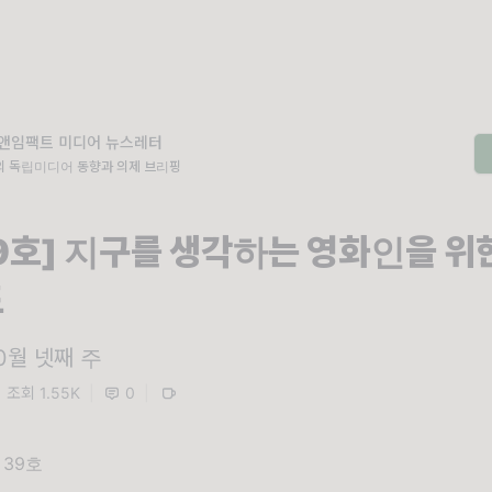
앤임팩트 미디어 뉴스레터
외 독립미디어 동향과 의제 브리핑
39호] 지구를 생각하는 영화인을 위
드
10월 넷째 주
조회 1.55K
|
0
|
 39호