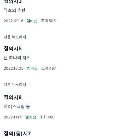
점의시3
약효의 기한
2022.09.16
·
멤버십
·
조회 505
다음 뉴스레터
점의시5
단 하나의 자리
2022.10.06
·
멤버십
·
조회 497
다른 뉴스레터
점의시8
아이스크림 볼
2022.11.14
·
멤버십
·
조회 480
점의(동)시7