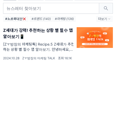
#노트북대안
#트렌드 (140)
#마케팅 (136)
더보기
#마케팅레시피 (132)
#인사이트 (52)
Z세대가 강력! 추천하는 상황 별 필수 앱
#Z세대 (31)
#MZ세대 (22)
알아보기📱
#Z세대트렌드 (21)
#마케팅트렌드 (21)
#트렌드분석 (14)
#콘텐츠마케팅 (13)
[Zㅜ방장의 마케팅톡] Recipe.5 Z세대가 추천
하는 상황 별 필수 앱 알아보기. 안녕하세요, 셰
#팝업스토어 (12)
#마케팅인사이트 (12)
프님! 🍳마케팅 한 스푼, 인사이트 한 꼬집, 마
#브랜드마케팅 (12)
#AI (11)
2024.10.28
·
Zㅜ방장의 마케팅 TALK
·
조회 16.1K
케팅 레시피입니다.
#소비트렌드 (11)