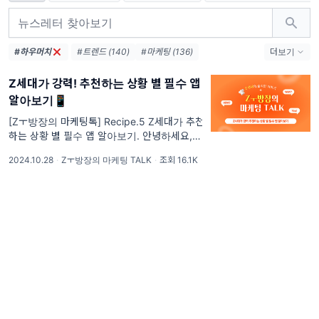
#하우머치
#트렌드 (140)
#마케팅 (136)
더보기
#마케팅레시피 (132)
#인사이트 (52)
Z세대가 강력! 추천하는 상황 별 필수 앱
#Z세대 (31)
#MZ세대 (22)
알아보기📱
#Z세대트렌드 (21)
#마케팅트렌드 (21)
#트렌드분석 (14)
#콘텐츠마케팅 (13)
[Zㅜ방장의 마케팅톡] Recipe.5 Z세대가 추천
하는 상황 별 필수 앱 알아보기. 안녕하세요, 셰
#팝업스토어 (12)
#마케팅인사이트 (12)
프님! 🍳마케팅 한 스푼, 인사이트 한 꼬집, 마
#브랜드마케팅 (12)
#AI (11)
2024.10.28
·
Zㅜ방장의 마케팅 TALK
·
조회 16.1K
케팅 레시피입니다.
#소비트렌드 (11)