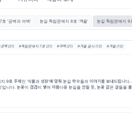
호 '공백과 여백'
눈길 독립문예지 8호 '겨울'
눈길 독립문예지 9호
#공백 (21)
#독립문예지 7호 (21)
#여백 (21)
#겨울 음식 (13)
#겨울 (13)
 (13)
#식물 (4)
#시작 (4)
#독립문예지 9호 (4)
#1년 뒤 나에게 보내는 편지 
 9호 주제인 '식물과 성장'에 맞춰 눈길 학우들의 이야기를 보내드립니다..
'입니다. 눈꽃이 겹겹이 쌓여 아름다운 눈길을 만들 듯, 눈꽃 같은 글들을
지를