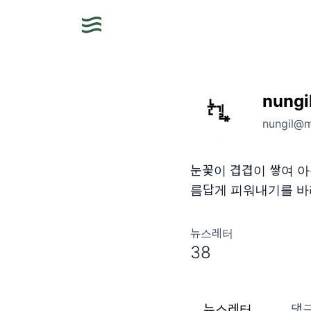
nungi
nungil@m
눈꽃이 겹겹이 쌓여 아
름답게 피워내기를 
뉴스레터
38
뉴스레터
댓