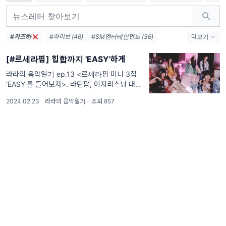
#카즈하
#하이브 (46)
#SM엔터테인먼트 (36)
더보기
#BTS (28)
#뉴진스 (23)
#KPOP (21)
[#르세라핌] 힙합까지 'EASY'하게
#블랙핑크 (18)
#방탄소년단 (18)
#정국 (16)
#케이팝 (14)
#카카오 (14)
#스포티파이 (13)
라라의 음악일기 ep.13 <르세라핌 미니 3집
'EASY'를 들어보자>. 라틴팝, 이지리스닝 대신
#세븐틴 (12)
#HYBE (12)
'트랩힙합'으로 돌아온 르세라핌의 'EASY' 르세
#YG엔터테인먼트 (12)
#SM (11)
2024.02.23
·
라라의 음악일기
·
조회 857
라핌 컴백에 앞서 공개되었던 이번 앨범 트레일
러 영상, 다들 보셨나요? (이번에도 역시) 한국
어, 영어,