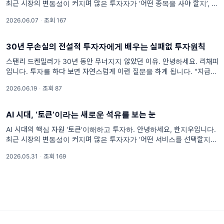
최근 시장의 변동성이 커지며 많은 투자자가 ‘어떤 종목을 사야 할지’, ‘언
제 팔아야 할지’ 깊은 고민에 빠져 있습니다. 하지만 시장의 소음이 요란
2026.06.07
·
조회 167
하고
30년 무손실의 전설적 투자자에게 배우는 실패없 투자원칙
스탠리 드켄밀러가 30년 동안 무너지지 않았던 이유. 안녕하세요. 리채피
입니다. 투자를 하다 보면 자연스럽게 이런 질문을 하게 됩니다. "지금 이
기업을 사도 될까?""더 사야 할까?""아니면 줄여야 할까?" 대부분의 투자
2026.06.19
·
조회 87
자는 무엇
AI 시대, ‘토큰’이라는 새로운 석유를 보는 눈
AI 시대의 핵심 자원 '토큰'이해하고 투자하. 안녕하세요, 한지우입니다.
최근 시장의 변동성이 커지며 많은 투자자가 ‘어떤 서비스를 선택할지’ 고
민하고 있습니다. 하지만 기술의 속도가 빠를수록 우리가 쫓아야 할 것은
2026.05.31
·
조회 169
눈에 보이