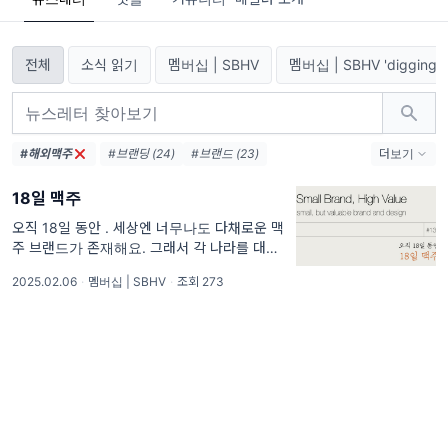
전체
소식 읽기
멤버십 | SBHV
멤버십 | SBHV 'digging'
#해외맥주
#브랜딩 (24)
#브랜드 (23)
더보기
#스몰브랜드 (19)
#디자인 (7)
18일 맥주
#로컬브랜드 (5)
#AI (4)
#트렌드 (4)
#기후변화 (3)
#뉴스레터 (3)
#아날로그 (3)
오직 18일 동안 . 세상엔 너무나도 다채로운 맥
주 브랜드가 존재해요. 그래서 각 나라를 대표
#브랜딩책 (3)
#책 (3)
#로컬문화 (3)
하는 브랜드가 되는 것도 경쟁이 매우 심하죠.
#맥주 (3)
#여행 (3)
2025.02.06
·
멤버십 | SBHV
·
조회 273
그런데 대만에 가면 이 맥주는 꼭 먹어보고 와
야 한다며 많은