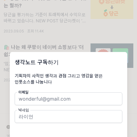
는 뭘까?
당근을 평가하는 기준이 트래픽에서 수익으로
바뀌고 있습니다. NEW POST 당근마켓이 ‘마
켓’을 떼어낸 진짜 이유는 뭘까? 지난주, 당근
2023.09.05
·
조회 11.4K
마켓에 큰 변화가 있었습니다. 바로 서비스명에
서 '마켓'을 떼어낸 것인데요. 리브랜딩을 단행
하며 로고와
🛍️ 나는 왜 쿠팡이 네이버 쇼핑보다 ‘더
쉽게’ 느껴질까?
생각노트 구독하기
'있고 없고'의 차이가 만든 쇼핑의 편리함.
NEW POST 나는 왜 쿠팡이 네이버 쇼핑보다
기획자의 사적인 생각과 관점 그리고 영감을 얻은
‘더 쉽게’ 느껴질까? 저는 오래전부터 '찐 네이
2024.01.18
·
조회 10K
인풋소스를 나눕니다
버 쇼핑' 유저입니다. 네이버의 구독 서비스인
'네이버 플러스 멤버십'을 2020년
이메일
닉네임
© 2026 생각노트
기획자의 사적인 생각과 관점 그리고 영감을 얻은 인풋소스