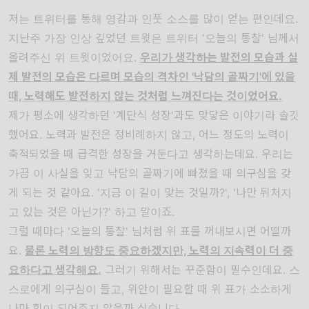
저는 트위터를 통해 영감과 인풋 소스를 많이 얻는 편인데요.
지난주 가장 인상 깊었던 트윗은 트위터 '오늘의 통찰' 님께서
올려주신 위 트윗이었어요.
우리가 생각하는 발전의 모습과 실
제 발전의 모습은 다르며 모습의 격차인 '낙담의 골짜기'에 있을
때, 노력해도 발전하지 않는 것처럼 느껴진다는 것이었어요.
제가 평소에 생각하던 '계단식 성장'과도 맞닿은 이야기라 솔깃
했어요. 노력과 발전은 정비례하지 않고, 어느 정도의 노력이
축적되었을 때 급격한 성장을 거둔다고 생각하는데요. 우리는
가끔 이 사실을 잊고 낙담의 골짜기에 빠졌을 때 의구심을 갖
게 되는 것 같아요. '지금 이 길이 맞는 것일까?', '나만 뒤처지
고 있는 것은 아닌가?' 하고 말이죠.
그럴 때마다 '오늘의 통찰' 님처럼 위 표를 꺼내보시면 어떨까
요.
물론 노력의 방향도 중요하겠지만, 노력의 지속력이 더 중
요하다고 생각해요.
그러기 위해서는 꾸준함이 필수인데요. 스
스로에게 의구심이 들고, 위안이 필요할 때 위 표가 소소하게
나마 힘이 되어주지 않을까 싶습니다.