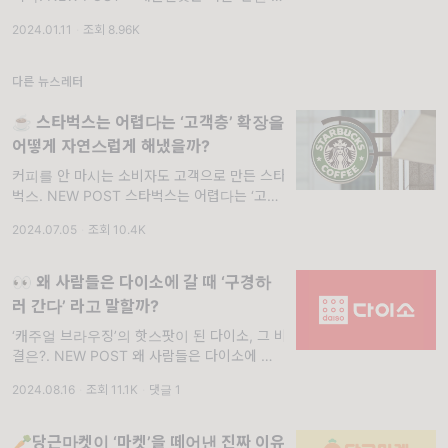
편’을 해결해 ‘해외 여행 필수템’이 됐을까? 작
2024.01.11
·
조회 8.96K
년 말 해외여행 때 처음으로 '트래블월렛 페이
카드(이하 트래블월렛)'를 사용해 봤습니다
다른 뉴스레터
☕️ 스타벅스는 어렵다는 ‘고객층’ 확장을
어떻게 자연스럽게 해냈을까?
커피를 안 마시는 소비자도 고객으로 만든 스타
벅스. NEW POST 스타벅스는 어렵다는 ‘고객
층’ 확장을 어떻게 자연스럽게 해냈을까? 🔗
2024.07.05
·
조회 10.4K
글 바로 읽기 고객층을 확장하는 것은 많은 브
랜드가 원하는 일입니다. 고객층 확장은 결국
브랜
👀 왜 사람들은 다이소에 갈 때 ‘구경하
러 간다’ 라고 말할까?
‘캐주얼 브라우징’의 핫스팟이 된 다이소, 그 비
결은?. NEW POST 왜 사람들은 다이소에 갈
때 '구경하러 간다'라고 말할까? 🔗 글 바로 읽
2024.08.16
·
조회 11.1K
·
댓글 1
기 제가 다이소에 다녀온 뒤 또는 다이소에 다
녀온 다른 분들의 후기를 보면 공통으로 이런
🥕당근마켓이 ‘마켓’을 떼어낸 진짜 이유