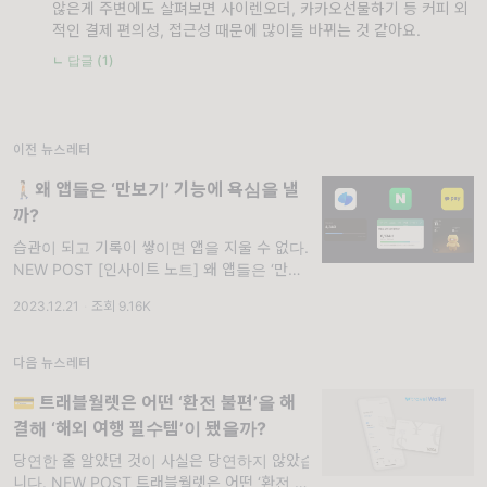
않은게 주변에도 살펴보면 사이렌오더, 카카오선물하기 등 커피 외
적인 결제 편의성, 접근성 때문에 많이들 바뀌는 것 같아요.
ㄴ 답글 (1)
이전 뉴스레터
🚶🏻왜 앱들은 ‘만보기’ 기능에 욕심을 낼
까?
습관이 되고 기록이 쌓이면 앱을 지울 수 없다.
NEW POST [인사이트 노트] 왜 앱들은 ‘만보
기’ 기능에 욕심을 낼까? 요즘 여러 앱에서 공
2023.12.21
·
조회 9.16K
통적으로 보이는 기능 하나가 있습니다. 바로
'만보기'입니다. '캐시워크', '머니
다음 뉴스레터
💳 트래블월렛은 어떤 ‘환전 불편’을 해
결해 ‘해외 여행 필수템’이 됐을까?
당연한 줄 알았던 것이 사실은 당연하지 않았습
니다. NEW POST 트래블월렛은 어떤 ‘환전 불