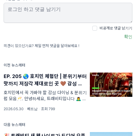
비공개로 댓글 남기기
확인
의견이 있으신가요? 제일 먼저 댓글을 달아보세요 !
이전 뉴스레터
EP. 205 🌏 호치민 체험단 | 분위기부터
맛까지 저장각 제대로인 곳 🤎 감성 스팟
모음🛎️♨️
호치민에서 꼭 가봐야 할 감성 다이닝 & 분위기
펍 모음🥂. 안녕하세요, 트래비티입니다 🙇‍♂️ 호
치민 여행 가면 은근 제일 고민되는 거…
2026.05.30
·
베트남
·
조회 799
다음 뉴스레터
🎉 트래비티 새 웹사이트가 드디어 오픈