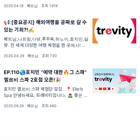
저희 트래비티가 공식 홈페이지를 새롭게 오픈
2025.04.18
·
베트남
·
조회 1.61K
했습니다! 🎉
📢 [중요공지] 해외여행을 공짜로 갈 수
있는 기회?!✍️
베트남,나트랑,다낭,푸꾸옥,하노이,호치민,달
랏. 전 세계 다양한 여행 체험을 한 곳에서! 트
래비티와 함께 특별한 여행을 시작해보세요. 지
2025.04.29
·
베트남
·
조회 730
금 트래비티에서는
EP.110🌏호치민 “예약 대란🔥그 스파”
엘르비 스파 2호점 오픈!🎉
호치민 엘르비 스파 체험단 모집 . 📍 Elle'b
Spa 안녕하세요, 트래비티입니다. 🙇‍♂️ 좋은 소
식 하나 전해드릴게요!
2025.06.26
·
베트남
·
조회 460