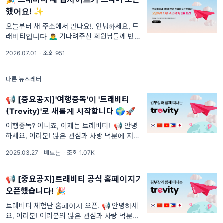
했어요! ✨
오늘부터 새 주소에서 만나요!. 안녕하세요, 트
래비티입니다 🙇‍♂️ 기다려주신 회원님들께 반가
운 소식을 전해드려요.
2026.07.01
·
조회 951
다른 뉴스레터
📢 [중요공지]'여행중독'이 '트래비티
(Trevity)'로 새롭게 시작합니다 🌍🚀
여행중독? 아니죠, 이제는 트래비티!. 📢 안녕
하세요, 여러분! 많은 관심과 사랑 덕분에 저희
가 여행중독에서 트래비티(Trevity)로 새롭게
2025.03.27
·
베트남
·
조회 1.07K
시작하게 되었습니다! ✨
📢 [중요공지]트래비티 공식 홈페이지가
오픈했습니다! 🎉
트래비티 체험단 홈페이지 오픈. 📢 안녕하세
요, 여러분! 여러분의 많은 관심과 사랑 덕분에