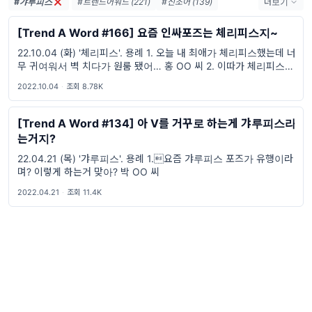
#갸루피스
#트렌드어워드 (221)
#신조어 (139)
더보기
#trendaword (117)
#유행어 (57)
[Trend A Word #166] 요즘 인싸포즈는 체리피스지~
#휴재 (29)
#트렌드어워드뉴스레터 (27)
22.10.04 (화) '체리피스'. 용례 1. 오늘 내 최애가 체리피스했는데 너
#요즘밈 (27)
#트렌드어워드레터 (27)
무 귀여워서 벽 치다가 원룸 됐어… 홍 OO 씨 2. 이따가 체리피스하
#2026밈 (26)
#밈 (24)
#MZ세대 (23)
고 인생네컷 찍자ㅎㅎㅎ 공 OO 씨
#밈추천 (22)
#7월밈 (21)
#밈뜻 (20)
2022.10.04
·
조회 8.78K
#하루휴재 (18)
[Trend A Word #134] 아 V를 거꾸로 하는게 갸루피스라
는거지?
22.04.21 (목) '갸루피스'. 용례 1.요즘 갸루피스 포즈가 유행이라
며? 이렇게 하는거 맞아? 박 OO 씨
2022.04.21
·
조회 11.4K