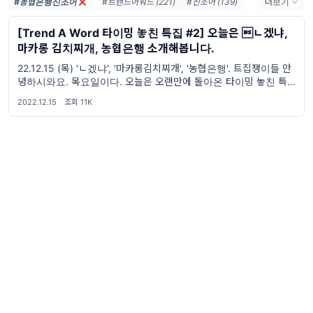
#농협은행신조어
#트렌드어워드 (221)
#신조어 (139)
더보기
#trendaword (117)
#유행어 (57)
[Trend A Word 타이밍 놓친 특집 #2] 오늘은 ㄴ겠냐,
#휴재 (29)
마카롱 김치찌개, 농협은행 소개해봅니다.
#트렌드어워드뉴스레터 (27)
22.12.15 (목) 'ㄴ겠냐', '마카롱김치찌개', '농협은행'. 트집쟁이들 안
#요즘밈 (27)
#트렌드어워드레터 (27)
녕하시와요. 목요일이다. 오늘은 오랜만에 돌아온 타이밍 놓친 특집
#2026밈 (26)
#밈 (24)
이다. 그래도 특집은 특집인지라 존댓말로 할까 고민하다가... (저번
2022.12.15
·
조회 11K
#MZ세대 (23)
#밈추천 (22)
에 1화는 존댓말로 했더라고) 특집
#7월밈 (21)
#밈뜻 (20)
#하루휴재 (18)