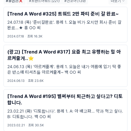
#뉴진스
#트렌드어워드 (221)
#신조어 (139)
더보기
#trendaword (117)
#유행어 (57)
#휴재 (29)
[Trend A Word #325] 트워드 2만 파티 준비 갈 완료~
#트렌드어워드뉴스레터 (27)
#요즘밈 (27)
24.07.18 (목) '준비갈완료'. 용례 1. 오늘 비가 오지만 회사 준비 갈
#트렌드어워드레터 (27)
#2026밈 (26)
완료…★ 홍 OO 씨
#밈 (24)
#MZ세대 (23)
#밈추천 (22)
#7월밈 (21)
#밈뜻 (20)
#하루휴재 (18)
2024.07.18
·
조회 16.3K
(광고) [Trend A Word #317] 요즘 최고 유행하는 밈 아
르켜줄게..⭐️
24.06.13 (목) '아르켜줄게'. 용례 1. 오늘은 내가 여름에 입기 딱 좋
은 반소매 티셔츠들 아르켜줄게~ 백 OO 씨
2024.06.13
·
조회 23.6K
[Trend A Word #195] 벌써부터 퇴근하고 싶다고? 디토
합니다.
23.02.21 (화) '디토합니다'. 용례 1. A: 아 배고파… 약과 먹고 싶다.
B: 디토합니다. 백 OO 씨
2023.02.21
·
조회 30.5K