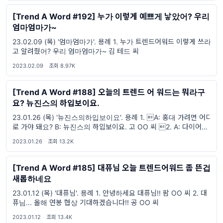
[Trend A Word #192] 누가 이렇게 예쁘게 낳았어? 우리
엄마엄마가~
23.02.09 (목) '엄마엄마가'. 용례 1. 누가 트렌드어워드 이렇게 쓰라
고 알려줬어? 우리 엄마엄마가~ 김 테드 씨
2023.02.09
·
조회 8.97K
[Trend A Word #188] 오늘의 트렌드 어 워드는 뭐라구
요? 뉴진스의 하입보이요.
23.01.26 (목) '뉴진스의하입보이요'. 용례 1. A: 홍대 가려면 어디
로 가야 돼요? B: 뉴진스의 하입보이요. 고 OO 씨 2. A: 다이어트
는 언제 시작해요? B: 뉴진스의 하입보이요. 배 OO 씨
2023.01.26
·
조회 13.2K
[Trend A Word #185] 대퓨님 오늘 트렌드어워드 좀 뜬겁
새롭하네요
23.01.12 (목) '대퓨님'. 용례 1. 안녕하세요 대퓨님!! 팜 OO 씨 2. 대
퓨님... 올해 연봉 협상 기대하겠습니다!! 공 OO 씨
2023.01.12
·
조회 13.4K