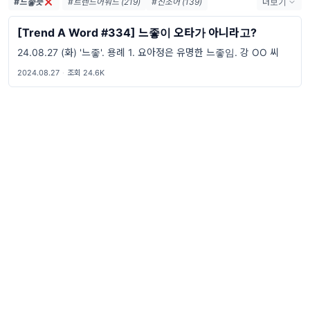
#느좋뜻
#트렌드어워드 (219)
#신조어 (139)
더보기
#trendaword (117)
#유행어 (57)
#휴재 (29)
[Trend A Word #334] 느좋이 오타가 아니라고?
#트렌드어워드뉴스레터 (25)
#요즘밈 (25)
24.08.27 (화) '느좋'. 용례 1. 요아정은 유명한 느좋임. 강 OO 씨
#트렌드어워드레터 (25)
#밈 (24)
#2026밈 (24)
#MZ세대 (23)
#7월밈 (21)
2024.08.27
·
조회 24.6K
#밈추천 (20)
#하루휴재 (18)
#밈뜻 (18)