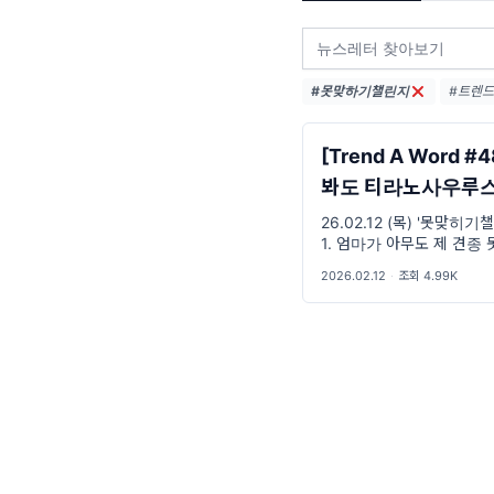
#못맞하기챌린지
#트렌드어
#트렌드
#MZ세대
[Trend A Word #4
봐도 티라노사우루스
다들 모른척 함?
26.02.12 (목) '못맞히기
1. 엄마가 아무도 제 견종 
구마 준대요. 고구마 말이예
2026.02.12
·
조회 4.99K
씨