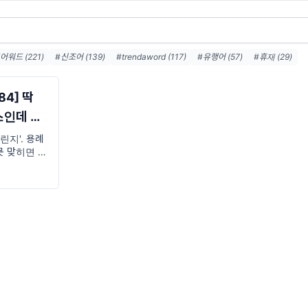
워드 (221)
#신조어 (139)
#trendaword (117)
#유행어 (57)
#휴재 (29)
어워드뉴스레터 (27)
#요즘밈 (27)
#트렌드어워드레터 (27)
#2026밈 (26)
#밈 
 (23)
#밈추천 (22)
#7월밈 (21)
#밈뜻 (20)
#하루휴재 (18)
84] 딱
인데 왜
챌린지'. 용례
못 맞히면 고
요. 이 OO