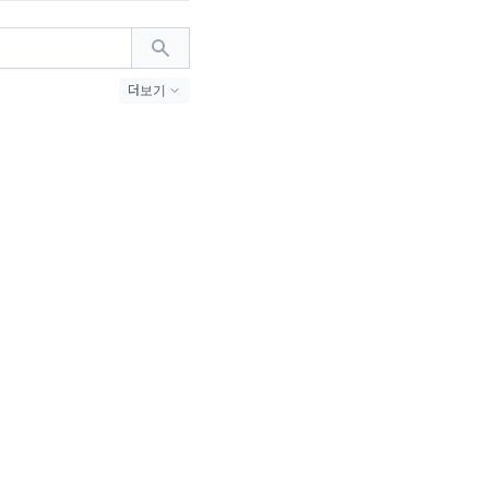
더보기
밈 (24)