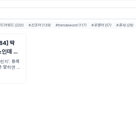
드어워드 (220)
#신조어 (139)
#trendaword (117)
#유행어 (57)
#휴재 (29)
드어워드레터 (26)
#요즘밈 (26)
#트렌드어워드뉴스레터 (26)
#2026밈 (25)
#
세대 (23)
#7월밈 (21)
#밈추천 (21)
#밈뜻 (19)
#하루휴재 (18)
84] 딱
인데 왜
챌린지'. 용례
못 맞히면 고
요. 이 OO