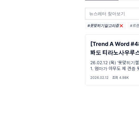
#못맞히기알고리즘
#트렌
#트렌
#MZ
[Trend A Word #4
봐도 티라노사우루스
다들 모른척 함?
26.02.12 (목) '못맞히기
1. 엄마가 아무도 제 견종 
구마 준대요. 고구마 말이예
2026.02.12
·
조회 4.98K
씨