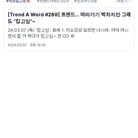
#미소킵고잉
#트렌드어워드 (221)
#신조어 (139)
더보기
#trendaword (117)
#유행어 (57)
[Trend A Word #289] 트렌드… 따라가기 벅차지만 그래
#휴재 (29)
#트렌드어워드뉴스레터 (27)
도 “킵고잉”~
#요즘밈 (27)
#트렌드어워드레터 (27)
24.03.07 (목) '킵고잉'. 용례 1. 미소감성 모르면 나가라. 아아 마시
#2026밈 (26)
#밈 (24)
#MZ세대 (23)
면서 할 거 하다가 킵고잉~ 전 OO 씨
#밈추천 (22)
#7월밈 (21)
#밈뜻 (20)
2024.03.07
·
조회 16.7K
#하루휴재 (18)