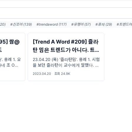
20)
#신조어 (139)
#trendaword (117)
#유행어 (57)
#휴재 (29)
#트렌드어워
#트렌드어워드뉴스레터 (26)
#2026밈 (25)
#밈 (24)
#MZ세대 (23)
#7월밈 (2
루휴재 (18)
295] 쌈@
[Trend A Word #209] 즐라
드
탄 밈은 트렌드가 아니다. 트렌
드가 즐라탄을 따라가고 있을
'. 용례 1. 오
23.04.20 (목) '즐라탄밈'. 용례 1. 시험
네 조 OO
을 보던 즐라탄이 교수에게 말했다. “이
뿐이다.
제 제출하세요.” 교수는 그때를 시험 종
2023.04.20
·
조회 24.9K
료 시각으로 정했다. 신 OO 씨