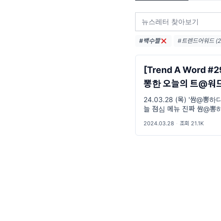
#백수짤
#트렌드어워드 (2
#요즘밈 (26)
#밈뜻 (19)
#하
[Trend A Word #
뽕한 오늘의 트@워
24.03.28 (목) '쌈@뽕하다
늘 점심 메뉴 진짜 쌈@뽕하
씨
2024.03.28
·
조회 21.1K