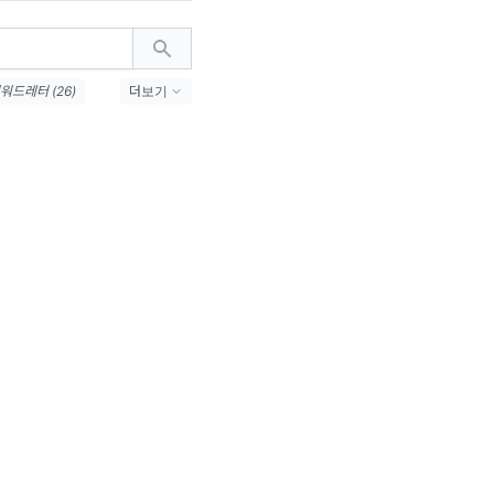
드레터 (26)
더보기
1)
#밈추천 (21)