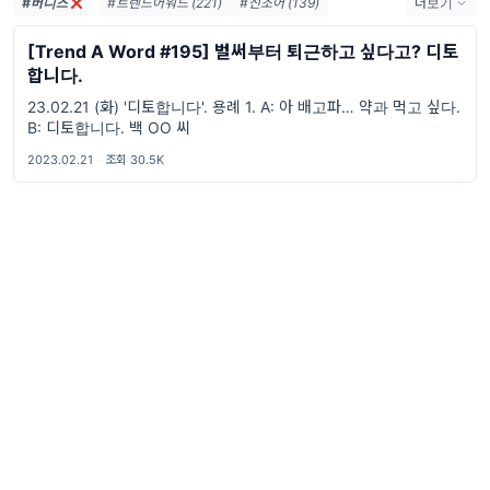
#버니즈
#트렌드어워드 (221)
#신조어 (139)
더보기
#trendaword (117)
#유행어 (57)
#휴재 (29)
[Trend A Word #195] 벌써부터 퇴근하고 싶다고? 디토
#트렌드어워드뉴스레터 (27)
#요즘밈 (27)
합니다.
#트렌드어워드레터 (27)
#2026밈 (26)
23.02.21 (화) '디토합니다'. 용례 1. A: 아 배고파… 약과 먹고 싶다.
#밈 (24)
#MZ세대 (23)
#밈추천 (22)
B: 디토합니다. 백 OO 씨
#7월밈 (21)
#밈뜻 (20)
#하루휴재 (18)
2023.02.21
·
조회 30.5K