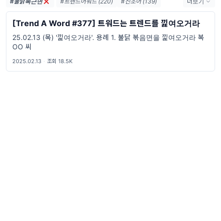
#불닭복근면
#트렌드어워드 (220)
#신조어 (139)
더보기
#trendaword (117)
#유행어 (57)
[Trend A Word #377] 트워드는 트렌드를 낉여오거라
#휴재 (29)
#트렌드어워드레터 (26)
25.02.13 (목) '낉여오거라'. 용례 1. 불닭 볶음면을 낉여오거라 복
#요즘밈 (26)
#트렌드어워드뉴스레터 (26)
OO 씨
#2026밈 (25)
#밈 (24)
#MZ세대 (23)
#7월밈 (21)
#밈추천 (21)
#밈뜻 (19)
2025.02.13
·
조회 18.5K
#하루휴재 (18)