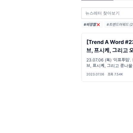
#비장짤
#트렌드어워드 (22
#요즘밈 (27)
#밈뜻 (20)
#하
[Trend A Word #2
브, 프시케, 그리고 
렌드어워드🏆
23.07.06 (목) '이프푸밈'.
브, 프시케, 그리고 콩나
내... 구 OO 씨
2023.07.06
·
조회 7.54K