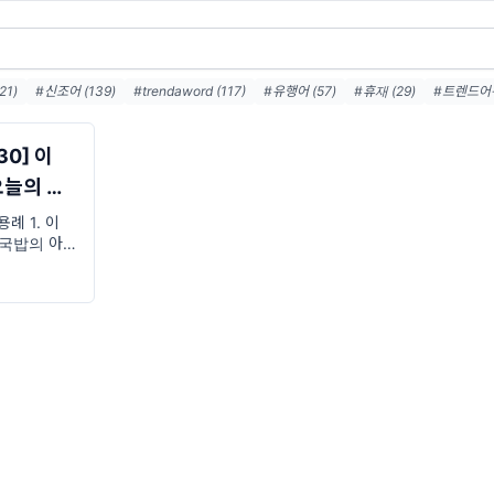
1)
#신조어 (139)
#trendaword (117)
#유행어 (57)
#휴재 (29)
#트렌드어워
#트렌드어워드레터 (27)
#2026밈 (26)
#밈 (24)
#MZ세대 (23)
#밈추천 (22)
루휴재 (18)
30] 이
오늘의 트
 용례 1. 이
물국밥의 아