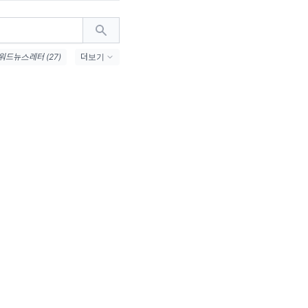
드뉴스레터 (27)
더보기
#7월밈 (21)