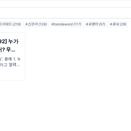
어워드 (219)
#신조어 (139)
#trendaword (117)
#유행어 (57)
#휴재 (29)
드어워드뉴스레터 (25)
#요즘밈 (25)
#트렌드어워드레터 (25)
#밈 (24)
#2026밈
대 (23)
#7월밈 (21)
#밈추천 (20)
#하루휴재 (18)
#밈뜻 (18)
192] 누가
? 우리
'. 용례 1. 누
쓰라고 알려줬
테드 씨