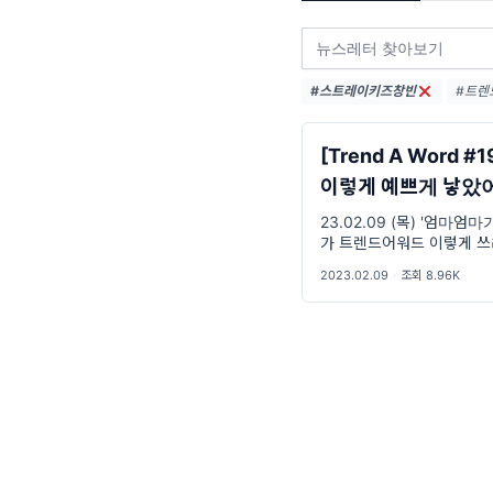
#스트레이키즈창빈
#트렌드
#트렌
#MZ세
[Trend A Word #
이렇게 예쁘게 낳았어
엄마엄마가~
23.02.09 (목) '엄마엄마가
가 트렌드어워드 이렇게 
어? 우리 엄마엄마가~ 김 
2023.02.09
·
조회 8.96K