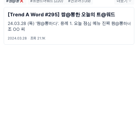
#쌈@뽕
#트렌드어워드 (220)
#신조어 (139)
더보기
#trendaword (117)
#유행어 (57)
#휴재 (29)
[Trend A Word #295] 쌈@뽕한 오늘의 트@워드
#트렌드어워드레터 (26)
#요즘밈 (26)
24.03.28 (목) '쌈@뽕하다'. 용례 1. 오늘 점심 메뉴 진짜 쌈@뽕하네
#트렌드어워드뉴스레터 (26)
#2026밈 (25)
조 OO 씨
#밈 (24)
#MZ세대 (23)
#7월밈 (21)
#밈추천 (21)
#밈뜻 (19)
#하루휴재 (18)
2024.03.28
·
조회 21.1K