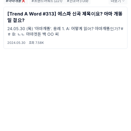
#아마개똥
#트렌드어워드 (221)
#신조어 (139)
더보기
#trendaword (117)
#유행어 (57)
[Trend A Word #313] 에스파 신곡 제목이요? 아마 개똥
#휴재 (29)
#트렌드어워드뉴스레터 (27)
일 걸요?
#요즘밈 (27)
#트렌드어워드레터 (27)
24.05.30 (목) '아마개똥'. 용례 1. A: 어떻게 읽어? 아마개똥인가?ㅎ
#2026밈 (26)
#밈 (24)
#MZ세대 (23)
ㅎ B: ㄴㄴ 아마겟돈 백 OO 씨
#밈추천 (22)
#7월밈 (21)
#밈뜻 (20)
2024.05.30
·
조회 7.58K
#하루휴재 (18)