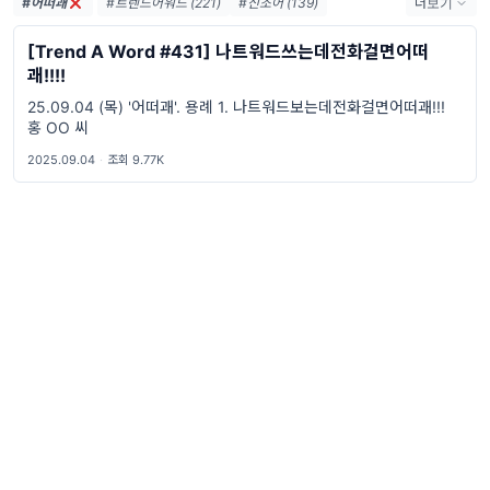
#어떠괘
#트렌드어워드 (221)
#신조어 (139)
더보기
#trendaword (117)
#유행어 (57)
#휴재 (29)
[Trend A Word #431] 나트워드쓰는데전화걸면어떠
#트렌드어워드뉴스레터 (27)
#요즘밈 (27)
괘!!!!
#트렌드어워드레터 (27)
#2026밈 (26)
25.09.04 (목) '어떠괘'. 용례 1. 나트워드보는데전화걸면어떠괘!!!
#밈 (24)
#MZ세대 (23)
#밈추천 (22)
홍 OO 씨
#7월밈 (21)
#밈뜻 (20)
#하루휴재 (18)
2025.09.04
·
조회 9.77K