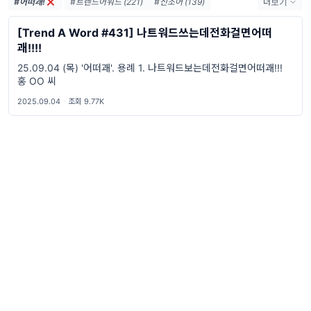
#어떠괘!
#트렌드어워드 (221)
#신조어 (139)
더보기
#trendaword (117)
#유행어 (57)
#휴재 (29)
[Trend A Word #431] 나트워드쓰는데전화걸면어떠
#트렌드어워드뉴스레터 (27)
#요즘밈 (27)
괘!!!!
#트렌드어워드레터 (27)
#2026밈 (26)
25.09.04 (목) '어떠괘'. 용례 1. 나트워드보는데전화걸면어떠괘!!!
#밈 (24)
#MZ세대 (23)
#밈추천 (22)
홍 OO 씨
#7월밈 (21)
#밈뜻 (20)
#하루휴재 (18)
2025.09.04
·
조회 9.77K