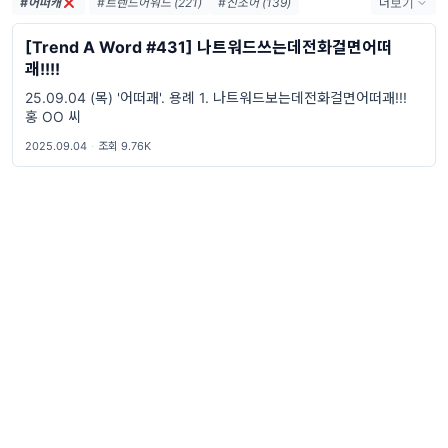
#어떠캐
#트렌드어워드 (221)
#신조어 (139)
더보기
#trendaword (117)
#유행어 (57)
#휴재 (29)
[Trend A Word #431] 나트워드쓰는데전화걸면어떠
#트렌드어워드뉴스레터 (27)
#요즘밈 (27)
괘!!!!
#트렌드어워드레터 (27)
#2026밈 (26)
25.09.04 (목) '어떠괘'. 용례 1. 나트워드보는데전화걸면어떠괘!!!
#밈 (24)
#MZ세대 (23)
#밈추천 (22)
홍 OO 씨
#7월밈 (21)
#밈뜻 (20)
#하루휴재 (18)
2025.09.04
·
조회 9.76K