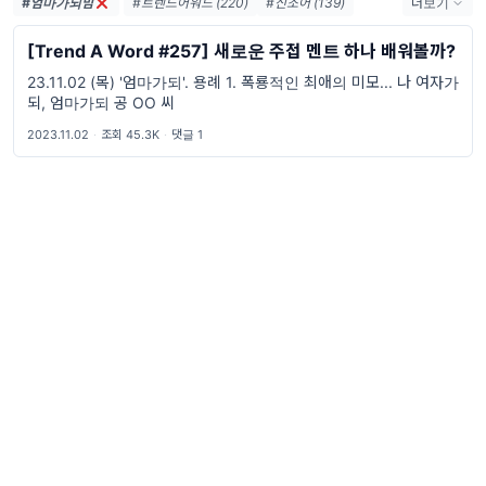
#엄마가되밈
#트렌드어워드 (220)
#신조어 (139)
더보기
#trendaword (117)
#유행어 (57)
[Trend A Word #257] 새로운 주접 멘트 하나 배워볼까?
#휴재 (29)
#트렌드어워드레터 (26)
23.11.02 (목) '엄마가되'. 용례 1. 폭룡적인 최애의 미모... 나 여자가
#요즘밈 (26)
#트렌드어워드뉴스레터 (26)
되, 엄마가되 공 OO 씨
#2026밈 (25)
#밈 (24)
#MZ세대 (23)
#7월밈 (21)
#밈추천 (21)
#밈뜻 (19)
2023.11.02
·
조회 45.3K
·
댓글 1
#하루휴재 (18)