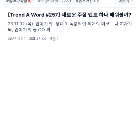
#엄마가되짤
#트렌드어워드 (221)
#신조어 (139)
더보기
#trendaword (117)
#유행어 (57)
[Trend A Word #257] 새로운 주접 멘트 하나 배워볼까?
#휴재 (29)
#트렌드어워드뉴스레터 (27)
23.11.02 (목) '엄마가되'. 용례 1. 폭룡적인 최애의 미모... 나 여자가
#요즘밈 (27)
#트렌드어워드레터 (27)
되, 엄마가되 공 OO 씨
#2026밈 (26)
#밈 (24)
#MZ세대 (23)
#밈추천 (22)
#7월밈 (21)
#밈뜻 (20)
2023.11.02
·
조회 45.4K
·
댓글 1
#하루휴재 (18)