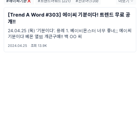
#에이씨기분
#트렌드어워드 (221)
#신조어 (139)
더보기
#trendaword (117)
#유행어 (57)
[Trend A Word #303] 에이씨 기분이다! 트렌드 무료 공
#휴재 (29)
#트렌드어워드뉴스레터 (27)
개!!
#요즘밈 (27)
#트렌드어워드레터 (27)
24.04.25 (목) '기분이다'. 용례 1. 베이비몬스터 너무 좋네;; 에이씨
#2026밈 (26)
#밈 (24)
#MZ세대 (23)
기분이다 베몬 앨범 개큰구매!! 백 OO 씨
#밈추천 (22)
#7월밈 (21)
#밈뜻 (20)
2024.04.25
·
조회 13.9K
#하루휴재 (18)