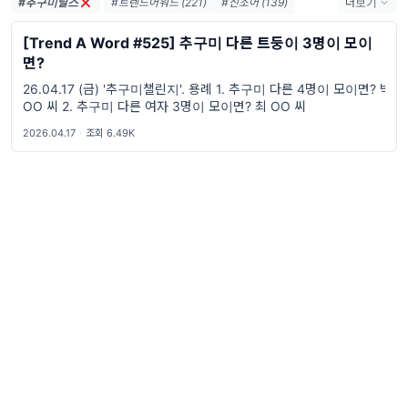
#추구미릴스
#트렌드어워드 (221)
#신조어 (139)
더보기
#trendaword (117)
#유행어 (57)
[Trend A Word #525] 추구미 다른 트둥이 3명이 모이
#휴재 (29)
#트렌드어워드뉴스레터 (27)
면?
#요즘밈 (27)
#트렌드어워드레터 (27)
26.04.17 (금) '추구미챌린지'. 용례 1. 추구미 다른 4명이 모이면? 박
#2026밈 (26)
#밈 (24)
#MZ세대 (23)
OO 씨 2. 추구미 다른 여자 3명이 모이면? 최 OO 씨
#밈추천 (22)
#7월밈 (21)
#밈뜻 (20)
2026.04.17
·
조회 6.49K
#하루휴재 (18)