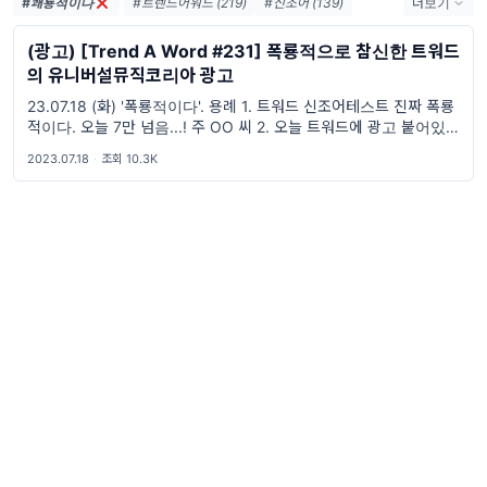
#쾌룡적이다
#트렌드어워드 (219)
#신조어 (139)
더보기
#trendaword (117)
#유행어 (57)
(광고) [Trend A Word #231] 폭룡적으로 참신한 트워드
#휴재 (29)
#트렌드어워드뉴스레터 (25)
의 유니버설뮤직코리아 광고
#요즘밈 (25)
#트렌드어워드레터 (25)
23.07.18 (화) '폭룡적이다'. 용례 1. 트워드 신조어테스트 진짜 폭룡
#밈 (24)
#2026밈 (24)
#MZ세대 (23)
적이다. 오늘 7만 넘음...! 주 OO 씨 2. 오늘 트워드에 광고 붙어있던
#7월밈 (21)
#밈추천 (20)
데? 어떻게 유니버설이랑 한 거야? 진짜 광고주까지 폭룡적임..
2023.07.18
·
조회 10.3K
#하루휴재 (18)
#밈뜻 (18)