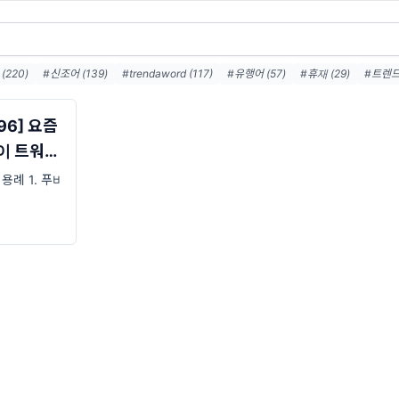
220)
#신조어 (139)
#trendaword (117)
#유행어 (57)
#휴재 (29)
#트렌드
#트렌드어워드뉴스레터 (26)
#2026밈 (25)
#밈 (24)
#MZ세대 (23)
#7월밈 
#밈뜻 (19)
#하루휴재 (18)
296] 요즘
이 트워드
. 용례 1. 푸바