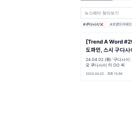
#쿠다사이
#트렌드어워드 (
#요즘밈 (26)
#밈추천 (21)
[Trend A Word #
도파민, 스시 구다사
구다사이
24.04.02 (화) '구다사이'
오 쿠다사이 이 OO 씨
2024.04.02
·
조회 13.6K