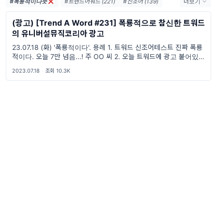
#폭룡적이다뜻
#트렌드어워드 (221)
#신조어 (139)
더보기
#trendaword (117)
#유행어 (57)
(광고) [Trend A Word #231] 폭룡적으로 참신한 트워드
#휴재 (29)
#트렌드어워드뉴스레터 (27)
의 유니버설뮤직코리아 광고
#요즘밈 (27)
#트렌드어워드레터 (27)
23.07.18 (화) '폭룡적이다'. 용례 1. 트워드 신조어테스트 진짜 폭룡
#2026밈 (26)
#밈 (24)
#MZ세대 (23)
적이다. 오늘 7만 넘음...! 주 OO 씨 2. 오늘 트워드에 광고 붙어있던
#밈추천 (22)
#7월밈 (21)
#밈뜻 (20)
데? 어떻게 유니버설이랑 한 거야? 진짜 광고주까지 폭룡적임..
2023.07.18
·
조회 10.3K
#하루휴재 (18)