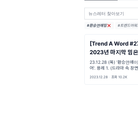
#환승연애밈
#트렌드어워드 
#트렌드어워드
#밈추천 (22
[Trend A Word #2
2023년 마지막 밈은 
(도파민 싹 돈다..)
23.12.28 (목) '환승
어'. 용례 1. (드라마 속 
한 영상 제목으로) 너가 
2023.12.28
·
조회 10.2K
했잖아? 환승연애 이딴 거 
반 OO 씨 2. 너가 '나무야
아? C+ 이딴 거