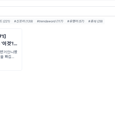
(221)
#신조어 (139)
#trendaword (117)
#유행어 (57)
#휴재 (29)
뉴스레터 (27)
#요즘밈 (27)
#트렌드어워드레터 (27)
#2026밈 (26)
#밈 (24)
)
#7월밈 (21)
#밈뜻 (20)
#하루휴재 (18)
71]
‘이것’!
연애이딴거안나왔
장면을 짜깁기
자기야 미안해
안 나왔어.
 미안해' 했잖