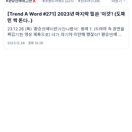
#환승연애예고편
#트렌드어워드 (221)
#신조어 (139)
더보기
#trendaword (117)
#유행어 (57)
[Trend A Word #271] 2023년 마지막 밈은 ‘이것’! (도파
#휴재 (29)
민 싹 돈다..)
#트렌드어워드뉴스레터 (27)
23.12.28 (목) '환승연애이딴거안나왔어'. 용례 1. (드라마 속 장면을
#요즘밈 (27)
#트렌드어워드레터 (27)
짜깁기한 영상 제목으로) 너가 자기야 미안해 했잖아? 환승연애 이딴
#2026밈 (26)
#밈 (24)
거 안 나왔어. 반 OO 씨 2. 너가 '나무야 미안해' 했잖아? C+ 이딴 거
2023.12.28
·
조회 10.2K
#MZ세대 (23)
#밈추천 (22)
#7월밈 (21)
#밈뜻 (20)
#하루휴재 (18)