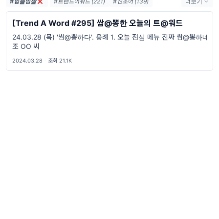
#힙플밈짤
#트렌드어워드 (221)
#신조어 (139)
더보기
#trendaword (117)
#유행어 (57)
[Trend A Word #295] 쌈@뽕한 오늘의 트@워드
#휴재 (29)
#트렌드어워드뉴스레터 (27)
24.03.28 (목) '쌈@뽕하다'. 용례 1. 오늘 점심 메뉴 진짜 쌈@뽕하네
#요즘밈 (27)
#트렌드어워드레터 (27)
조 OO 씨
#2026밈 (26)
#밈 (24)
#MZ세대 (23)
#밈추천 (22)
#7월밈 (21)
#밈뜻 (20)
2024.03.28
·
조회 21.1K
#하루휴재 (18)