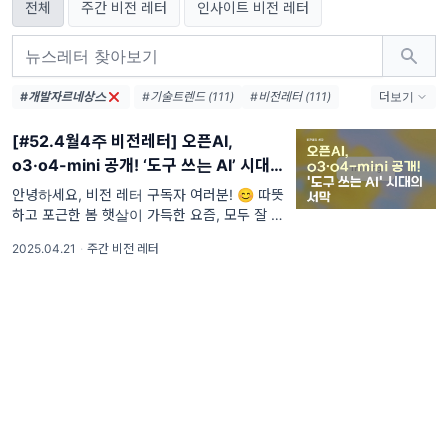
전체
주간 비전 레터
인사이트 비전 레터
#개발자르네상스
#기술트렌드 (111)
#비전레터 (111)
더보기
#AI (111)
#인공지능 (111)
[#52.4월4주 비전레터] 오픈AI,
#테크 (111)
#오픈AI (74)
o3·o4-mini 공개! ‘도구 쓰는 AI’ 시대의
#AI생태계 (38)
#엔비디아 (36)
서막
#메타 (36)
#AI에이전트 (33)
안녕하세요, 비전 레터 구독자 여러분! 😊 따뜻
하고 포근한 봄 햇살이 가득한 요즘, 모두 잘 지
#AI혁신 (33)
#AI인프라 (32)
내고 계신가요? 바쁜 일상 속에서도 잠시 고개
#데이터센터 (31)
#디지털전환 (31)
2025.04.21
·
주간 비전 레터
를 들어 하늘을 바라보면, 자연스럽게 계
#AI윤리 (31)