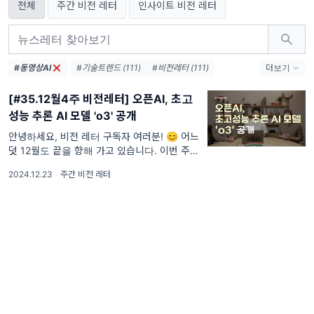
전체
주간 비전 레터
인사이트 비전 레터
#동영상AI
#기술트렌드 (111)
#비전레터 (111)
더보기
#AI (111)
#인공지능 (111)
#테크 (111)
[#35.12월4주 비전레터] 오픈AI, 초고
#오픈AI (74)
#AI생태계 (38)
성능 추론 AI 모델 'o3' 공개
#엔비디아 (36)
#메타 (36)
#AI에이전트 (33)
#AI혁신 (33)
안녕하세요, 비전 레터 구독자 여러분! 😊 어느
덧 12월도 끝을 향해 가고 있습니다. 이번 주는
#AI인프라 (32)
#데이터센터 (31)
크리스마스와 함께 다가오는 2025년을 준비하
#디지털전환 (31)
#AI윤리 (31)
2024.12.23
·
주간 비전 레터
는 설렘과 기대가 가득한 시간인데요.