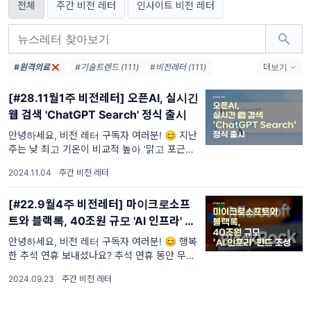
전체
주간 비전 레터
인사이트 비전 레터
#원격의료
#기술트렌드 (111)
#비전레터 (111)
더보기
#AI (111)
#인공지능 (111)
#테크 (111)
[#28.11월1주 비전레터] 오픈AI, 실시간
#오픈AI (74)
#AI생태계 (38)
웹 검색 'ChatGPT Search' 정식 출시
#엔비디아 (36)
#메타 (36)
#AI에이전트 (33)
#AI혁신 (33)
안녕하세요, 비전 레터 구독자 여러분! 😊 지난
주는 낮 최고 기온이 비교적 높아 ‘맑고 포근한
#AI인프라 (32)
#데이터센터 (31)
가을’ 날씨가 이어졌습니다. 다만, 제주와 남부
#디지털전환 (31)
#AI윤리 (31)
2024.11.04
·
주간 비전 레터
지방에 많은 비가 내렸다고 하는데요,
[#22.9월4주 비전레터] 마이크로소프
트와 블랙록, 40조원 규모 'AI 인프라' 펀
드 조성
안녕하세요, 비전 레터 구독자 여러분! 😊 행복
한 추석 연휴 보내셨나요? 추석 연휴 동안 무더
운 날씨가 이어졌지만, 이제는 선선한 가을 바
2024.09.23
·
주간 비전 레터
람이 불어오는 것 같습니다. 🍂🍁 새로운