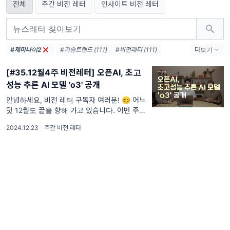
전체
주간 비전 레터
인사이트 비전 레터
#제미나이2
#기술트렌드 (111)
#비전레터 (111)
더보기
#AI (111)
#인공지능 (111)
#테크 (111)
[#35.12월4주 비전레터] 오픈AI, 초고
#오픈AI (74)
#AI생태계 (38)
성능 추론 AI 모델 'o3' 공개
#엔비디아 (36)
#메타 (36)
#AI에이전트 (33)
#AI혁신 (33)
안녕하세요, 비전 레터 구독자 여러분! 😊 어느
덧 12월도 끝을 향해 가고 있습니다. 이번 주는
#AI인프라 (32)
#데이터센터 (31)
크리스마스와 함께 다가오는 2025년을 준비하
#디지털전환 (31)
#AI윤리 (31)
2024.12.23
·
주간 비전 레터
는 설렘과 기대가 가득한 시간인데요.