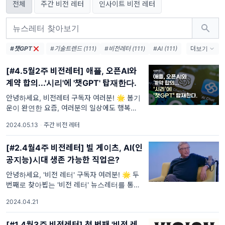
전체
주간 비전 레터
인사이트 비전 레터
#챗GPT
#기술트렌드 (111)
#비전레터 (111)
#AI (111)
더보기
#인공지능 (111)
#테크 (111)
#오픈AI (74)
[#4.5월2주 비전레터] 애플, 오픈AI와
#AI생태계 (38)
#엔비디아 (36)
#메타 (36)
계약 합의...'시리'에 '챗GPT' 탑재한다.
#AI에이전트 (33)
#AI혁신 (33)
#AI인프라 (32)
#데이터센터 (31)
안녕하세요, 비전레터 구독자 여러분! 🌟 봄기
운이 완연한 요즘, 여러분의 일상에도 행복이
#디지털전환 (31)
#AI윤리 (31)
가득하길 바라며 이번주 비전레터를 시작합니
2024.05.13
·
주간 비전 레터
다. 이번주도 여러분과 함께 최신 기술 동향과
흥
[#2.4월4주 비전레터] 빌 게이츠, AI(인
공지능)시대 생존 가능한 직업은?
안녕하세요, '비전 레터' 구독자 여러분! 🌟 두
번째로 찾아뵙는 '비전 레터' 뉴스레터를 통해
다시 한번 여러분을 환영합니다. 빠르게 변화하
2024.04.21
는 미래를 대비하기 위해서는 최신 기술
[#1.4월3주 비전레터] 첫 번째 '비전 레