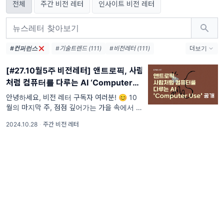
전체
주간 비전 레터
인사이트 비전 레터
#컨퍼런스
#기술트렌드 (111)
#비전레터 (111)
더보기
#AI (111)
#인공지능 (111)
#테크 (111)
[#27.10월5주 비전레터] 앤트로픽, 사람
#오픈AI (74)
#AI생태계 (38)
처럼 컴퓨터를 다루는 AI ‘Computer
#엔비디아 (36)
#메타 (36)
Use(컴퓨터 유즈)’ 공개
#AI에이전트 (33)
#AI혁신 (33)
안녕하세요, 비전 레터 구독자 여러분! 😊 10
월의 마지막 주, 점점 깊어가는 가을 속에서 단
#AI인프라 (32)
#데이터센터 (31)
풍이 절정을 이루고 있습니다. 짧아진 낮과 차
#디지털전환 (31)
#AI윤리 (31)
2024.10.28
·
주간 비전 레터
가워진 공기가 어느새 겨울이 가까이 다가왔