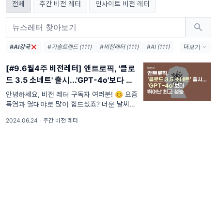
전체
주간 비전 레터
인사이트 비전 레터
#AI강국
#기술트렌드 (111)
#비전레터 (111)
#AI (111)
더보기
#인공지능 (111)
#테크 (111)
#오픈AI (74)
[#9.6월4주 비전레터] 앤트로픽, '클로
#AI생태계 (38)
#엔비디아 (36)
#메타 (36)
드 3.5 소네트' 출시...'GPT-4o'보다 뛰
#AI에이전트 (33)
#AI혁신 (33)
어난 최고 성능
#AI인프라 (32)
#데이터센터 (31)
안녕하세요, 비전 레터 구독자 여러분! 😊 요즘
폭염과 열대야로 많이 힘드셨죠? 더운 날씨에
#디지털전환 (31)
#AI윤리 (31)
도 불구하고 구독자 여러분 모두 건강하게 잘
2024.06.24
·
주간 비전 레터
지내고 계신지 궁금합니다. 이번 주 비전 레