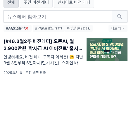
전체
주간 비전 레터
인사이트 비전 레터
#AI산업분석
#기술트렌드 (111)
#비전레터 (111)
더보기
#AI (111)
#인공지능 (111)
#테크 (111)
[#46.3월2주 비전레터] 오픈AI, 월
#오픈AI (74)
#AI생태계 (38)
2,900만원 ‘박사급 AI 에이전트’ 출시 예
#엔비디아 (36)
#메타 (36)
정…AI가 고급 인력을 대체할까?
#AI에이전트 (33)
#AI혁신 (33)
안녕하세요, 비전 레터 구독자 여러분! 😊 지난
3월 3일부터 6일까지(현지시간), 스페인 바르
#AI인프라 (32)
#데이터센터 (31)
셀로나에서는 세계 최대 정보통신 박람회
#디지털전환 (31)
#AI윤리 (31)
2025.03.10
·
주간 비전 레터
‘MWC25(Mobile World Congr