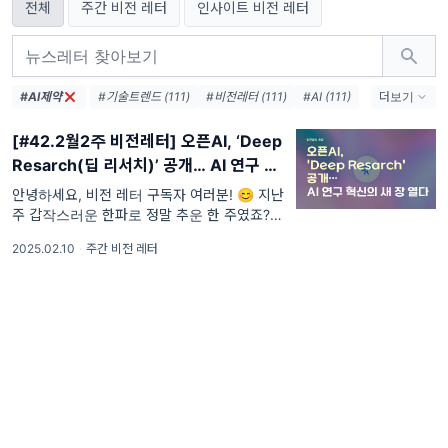
전체
주간 비전 레터
인사이트 비전 레터
#AI제약
#기술트렌드 (111)
#비전레터 (111)
#AI (111)
더보기
#인공지능 (111)
#테크 (111)
#오픈AI (74)
[#42.2월2주 비전레터] 오픈AI, ‘Deep
#AI생태계 (38)
#엔비디아 (36)
#메타 (36)
Resarch(딥 리서치)’ 공개… AI 연구 혁
#AI에이전트 (33)
#AI혁신 (33)
신의 새 장 열다
#AI인프라 (32)
#데이터센터 (31)
안녕하세요, 비전 레터 구독자 여러분! 😊 지난
주 갑작스러운 한파로 정말 추운 한 주였죠?
#디지털전환 (31)
#AI윤리 (31)
❄️ 다들 건강 잘 챙기고 계신가요? 이렇게 추
2025.02.10
·
주간 비전 레터
운 날씨 속에서도 전 세계 AI 시장은 그