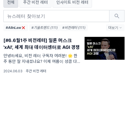
전체
주간 비전 레터
인사이트 비전 레터
#AIInLaw
#기술트렌드 (111)
#비전레터 (111)
더보기
#AI (111)
#인공지능 (111)
#테크 (111)
[#6.6월1주 비전레터] 일론 머스크
#오픈AI (74)
#AI생태계 (38)
'xAI', 세계 최대 데이터센터로 AGI 경쟁
#엔비디아 (36)
#메타 (36)
#AI에이전트 (33)
#AI혁신 (33)
안녕하세요, 비전 레터 구독자 여러분! 🌟 한
주 동안 잘 지내셨나요? 이제 여름이 성큼 다가
#AI인프라 (32)
#데이터센터 (31)
왔네요! 🌞 이번 주도 비전 레터와 함께 최신
#디지털전환 (31)
#AI윤리 (31)
2024.06.03
·
주간 비전 레터
IT 기술과 인공지능 소식을 빠짐없이 전